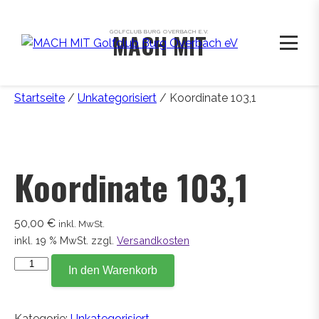
GOLFCLUB BURG OVERBACH E.V.
MACH MIT
Startseite
/
Unkategorisiert
/ Koordinate 103,1
Koordinate 103,1
50,00
€
inkl. MwSt.
inkl. 19 % MwSt.
zzgl.
Versandkosten
Koordinate
In den Warenkorb
103,1
Menge
Kategorie:
Unkategorisiert