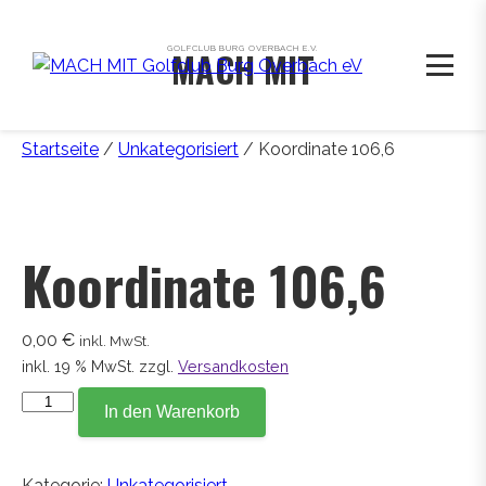
GOLFCLUB BURG OVERBACH E.V.
MACH MIT
Startseite
/
Unkategorisiert
/ Koordinate 106,6
Koordinate 106,6
0,00
€
inkl. MwSt.
inkl. 19 % MwSt.
zzgl.
Versandkosten
Koordinate
In den Warenkorb
106,6
Menge
Kategorie:
Unkategorisiert