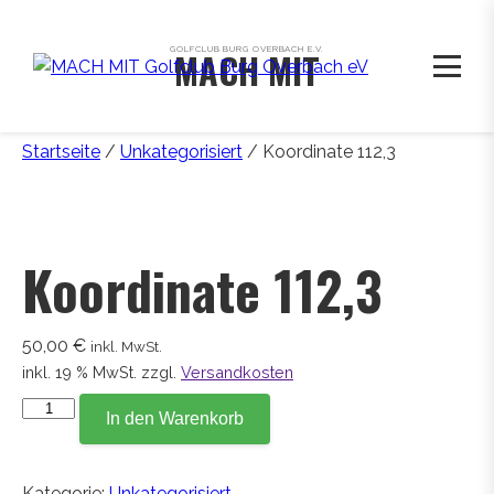
GOLFCLUB BURG OVERBACH E.V.
MACH MIT
Startseite
/
Unkategorisiert
/ Koordinate 112,3
Koordinate 112,3
50,00
€
inkl. MwSt.
inkl. 19 % MwSt.
zzgl.
Versandkosten
Koordinate
In den Warenkorb
112,3
Menge
Kategorie:
Unkategorisiert