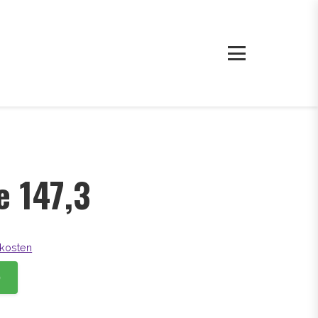
e 147,3
kosten
b