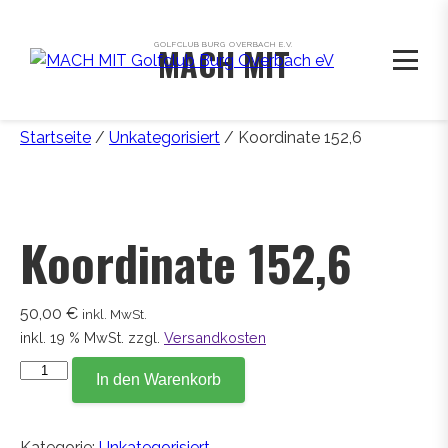
GOLFCLUB BURG OVERBACH E.V.
MACH MIT
Startseite
/
Unkategorisiert
/ Koordinate 152,6
Koordinate 152,6
50,00
€
inkl. MwSt.
inkl. 19 % MwSt.
zzgl.
Versandkosten
Koordinate
In den Warenkorb
152,6
Menge
Kategorie:
Unkategorisiert