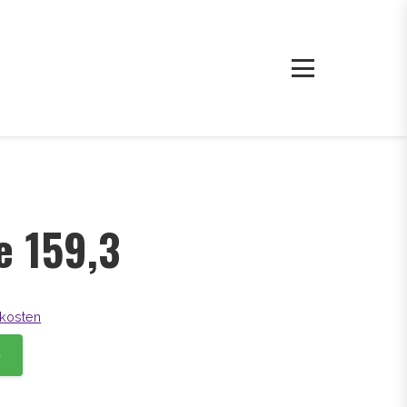
e 159,3
kosten
b