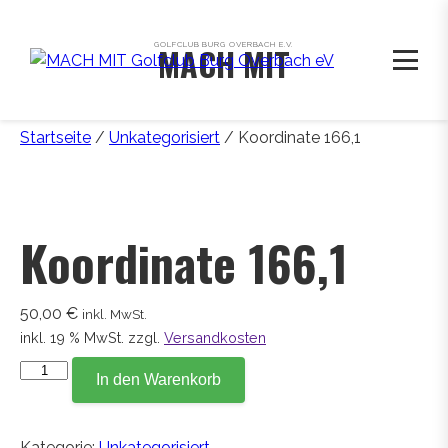
GOLFCLUB BURG OVERBACH E.V.
MACH MIT
Startseite
/
Unkategorisiert
/ Koordinate 166,1
Koordinate 166,1
50,00
€
inkl. MwSt.
inkl. 19 % MwSt.
zzgl.
Versandkosten
Koordinate
In den Warenkorb
166,1
Menge
Kategorie:
Unkategorisiert