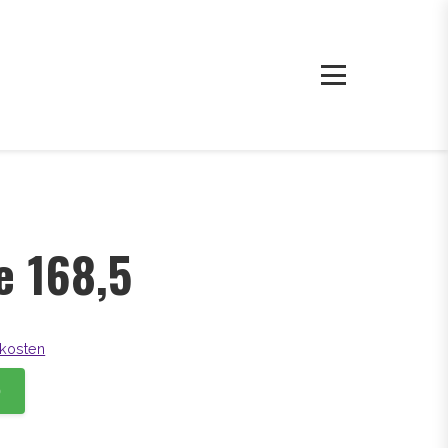
e 168,5
kosten
b