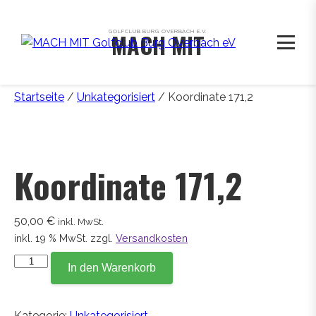
GOLFCLUB BURG OVERBACH E.V.
MACH MIT
Startseite
/
Unkategorisiert
/ Koordinate 171,2
Koordinate 171,2
50,00
€
inkl. MwSt.
inkl. 19 % MwSt.
zzgl.
Versandkosten
Koordinate
In den Warenkorb
171,2
Menge
Kategorie:
Unkategorisiert