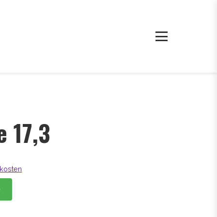
e 17,3
kosten
b