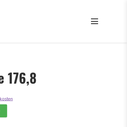
e 176,8
kosten
b