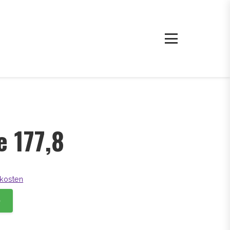
e 177,8
kosten
b