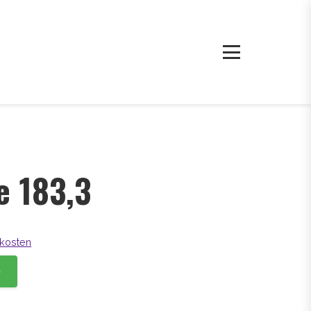
e 183,3
kosten
b