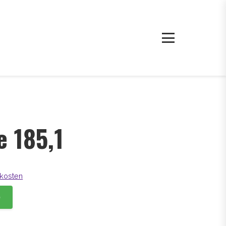
e 185,1
kosten
b