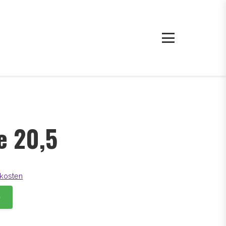
e 20,5
kosten
b