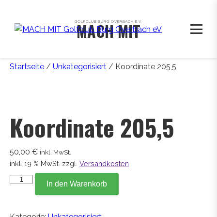
GOLFCLUB BURG OVERBACH E.V.
MACH MIT
Startseite
/
Unkategorisiert
/ Koordinate 205,5
Koordinate 205,5
50,00
€
inkl. MwSt.
inkl. 19 % MwSt.
zzgl.
Versandkosten
Koordinate
In den Warenkorb
205,5
Menge
Kategorie:
Unkategorisiert