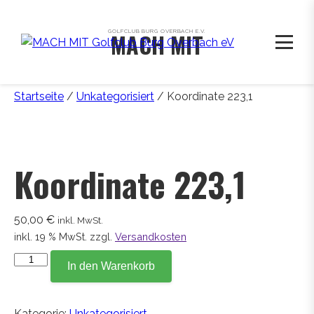
GOLFCLUB BURG OVERBACH E.V.
MACH MIT
Startseite
/
Unkategorisiert
/ Koordinate 223,1
Koordinate 223,1
50,00
€
inkl. MwSt.
inkl. 19 % MwSt.
zzgl.
Versandkosten
Koordinate
In den Warenkorb
223,1
Menge
Kategorie:
Unkategorisiert