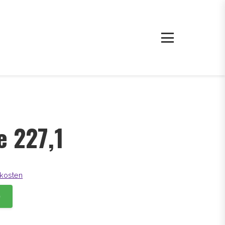
e 227,1
kosten
b