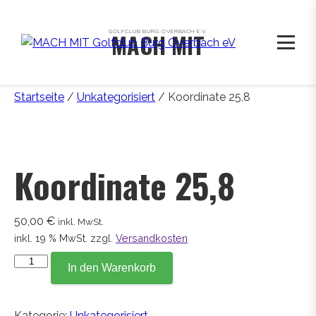
GOLFCLUB BURG OVERBACH E.V.
MACH MIT
Startseite
/
Unkategorisiert
/ Koordinate 25,8
Koordinate 25,8
50,00
€
inkl. MwSt.
inkl. 19 % MwSt.
zzgl.
Versandkosten
Koordinate
In den Warenkorb
25,8
Menge
Kategorie:
Unkategorisiert