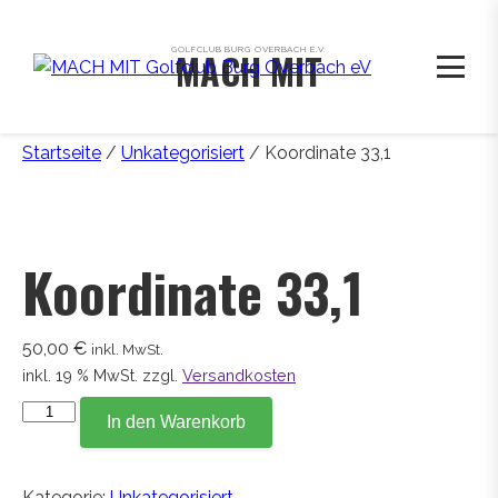
GOLFCLUB BURG OVERBACH E.V.
MACH MIT
Startseite
/
Unkategorisiert
/ Koordinate 33,1
Koordinate 33,1
50,00
€
inkl. MwSt.
inkl. 19 % MwSt.
zzgl.
Versandkosten
Koordinate
In den Warenkorb
33,1
Menge
Kategorie:
Unkategorisiert