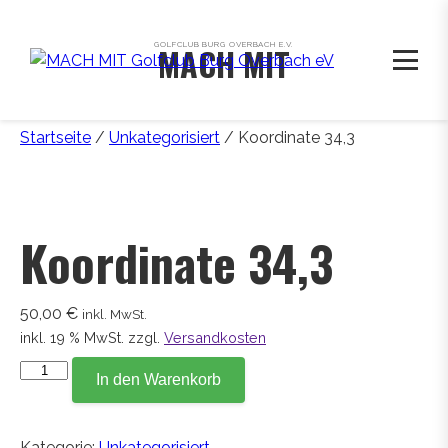
GOLFCLUB BURG OVERBACH E.V.
MACH MIT
Startseite
/
Unkategorisiert
/ Koordinate 34,3
Koordinate 34,3
50,00
€
inkl. MwSt.
inkl. 19 % MwSt.
zzgl.
Versandkosten
Koordinate
In den Warenkorb
34,3
Menge
Kategorie:
Unkategorisiert