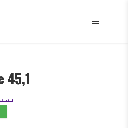
e 45,1
kosten
b