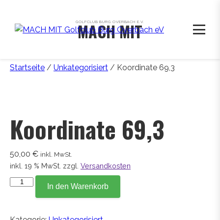
GOLFCLUB BURG OVERBACH E.V.
MACH MIT
Startseite
/
Unkategorisiert
/ Koordinate 69,3
Koordinate 69,3
50,00
€
inkl. MwSt.
inkl. 19 % MwSt.
zzgl.
Versandkosten
Koordinate
In den Warenkorb
69,3
Menge
Kategorie:
Unkategorisiert