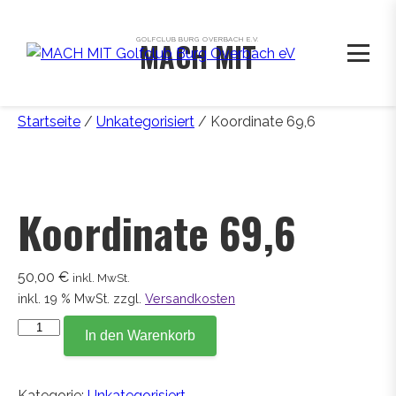
GOLFCLUB BURG OVERBACH E.V.
MACH MIT
Startseite
/
Unkategorisiert
/ Koordinate 69,6
Koordinate 69,6
50,00
€
inkl. MwSt.
inkl. 19 % MwSt.
zzgl.
Versandkosten
Koordinate
In den Warenkorb
69,6
Menge
Kategorie:
Unkategorisiert