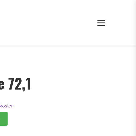
e 72,1
kosten
b