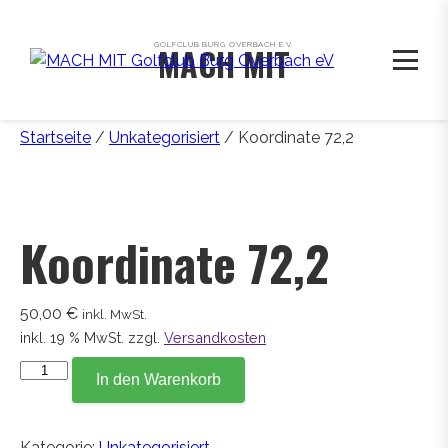
GOLFCLUB BURG OVERBACH E.V.
MACH MIT
Startseite
/
Unkategorisiert
/ Koordinate 72,2
Koordinate 72,2
50,00
€
inkl. MwSt.
inkl. 19 % MwSt.
zzgl.
Versandkosten
Koordinate
In den Warenkorb
72,2
Menge
Kategorie:
Unkategorisiert