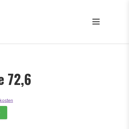
e 72,6
kosten
b